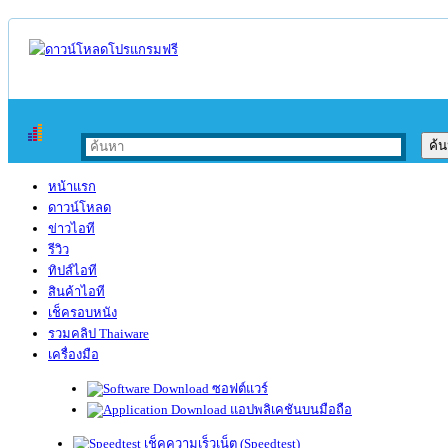
หน้าแรก
ดาวน์โหลด
ข่าวไอที
รีวิว
ทิปส์ไอที
สินค้าไอที
เช็ครอบหนัง
รวมคลิป Thaiware
เครื่องมือ
ซอฟต์แวร์
แอปพลิเคชันบนมือถือ
เช็คความเร็วเน็ต (Speedtest)