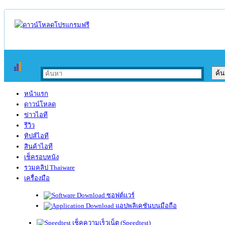
หน้าแรก
ดาวน์โหลด
ข่าวไอที
รีวิว
ทิปส์ไอที
สินค้าไอที
เช็ครอบหนัง
รวมคลิป Thaiware
เครื่องมือ
ซอฟต์แวร์
แอปพลิเคชันบนมือถือ
เช็คความเร็วเน็ต (Speedtest)