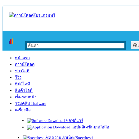
หน้าแรก
ดาวน์โหลด
ข่าวไอที
รีวิว
ทิปส์ไอที
สินค้าไอที
เช็ครอบหนัง
รวมคลิป Thaiware
เครื่องมือ
ซอฟต์แวร์
แอปพลิเคชันบนมือถือ
เช็คความเร็วเน็ต (Speedtest)