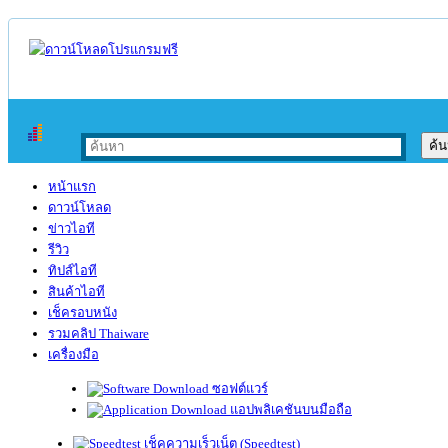
หน้าแรก
ดาวน์โหลด
ข่าวไอที
รีวิว
ทิปส์ไอที
สินค้าไอที
เช็ครอบหนัง
รวมคลิป Thaiware
เครื่องมือ
ซอฟต์แวร์
แอปพลิเคชันบนมือถือ
เช็คความเร็วเน็ต (Speedtest)