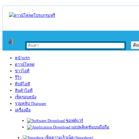
หน้าแรก
ดาวน์โหลด
ข่าวไอที
รีวิว
ทิปส์ไอที
สินค้าไอที
เช็ครอบหนัง
รวมคลิป Thaiware
เครื่องมือ
ซอฟต์แวร์
แอปพลิเคชันบนมือถือ
เช็คความเร็วเน็ต (Speedtest)