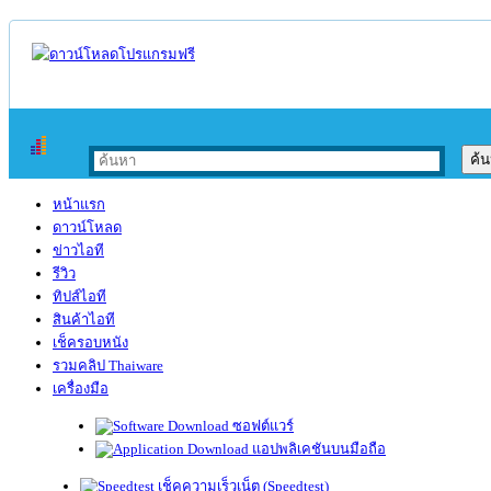
หน้าแรก
ดาวน์โหลด
ข่าวไอที
รีวิว
ทิปส์ไอที
สินค้าไอที
เช็ครอบหนัง
รวมคลิป Thaiware
เครื่องมือ
ซอฟต์แวร์
แอปพลิเคชันบนมือถือ
เช็คความเร็วเน็ต (Speedtest)