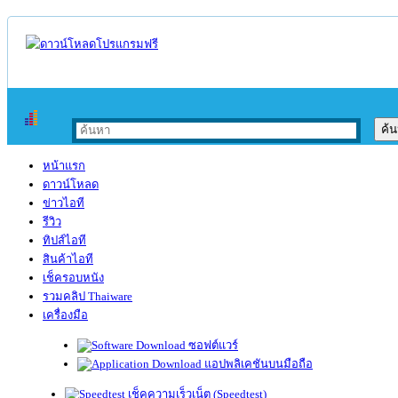
หน้าแรก
ดาวน์โหลด
ข่าวไอที
รีวิว
ทิปส์ไอที
สินค้าไอที
เช็ครอบหนัง
รวมคลิป Thaiware
เครื่องมือ
ซอฟต์แวร์
แอปพลิเคชันบนมือถือ
เช็คความเร็วเน็ต (Speedtest)