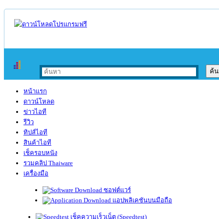
หน้าแรก
ดาวน์โหลด
ข่าวไอที
รีวิว
ทิปส์ไอที
สินค้าไอที
เช็ครอบหนัง
รวมคลิป Thaiware
เครื่องมือ
ซอฟต์แวร์
แอปพลิเคชันบนมือถือ
เช็คความเร็วเน็ต (Speedtest)