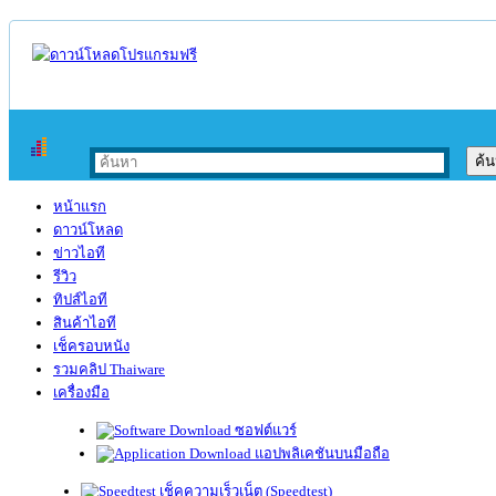
หน้าแรก
ดาวน์โหลด
ข่าวไอที
รีวิว
ทิปส์ไอที
สินค้าไอที
เช็ครอบหนัง
รวมคลิป Thaiware
เครื่องมือ
ซอฟต์แวร์
แอปพลิเคชันบนมือถือ
เช็คความเร็วเน็ต (Speedtest)