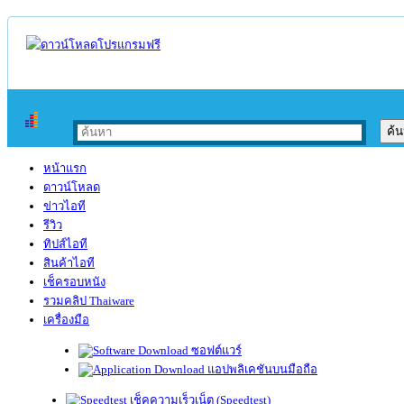
หน้าแรก
ดาวน์โหลด
ข่าวไอที
รีวิว
ทิปส์ไอที
สินค้าไอที
เช็ครอบหนัง
รวมคลิป Thaiware
เครื่องมือ
ซอฟต์แวร์
แอปพลิเคชันบนมือถือ
เช็คความเร็วเน็ต (Speedtest)