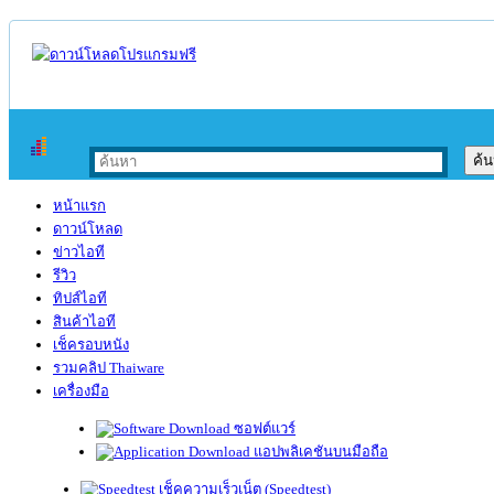
หน้าแรก
ดาวน์โหลด
ข่าวไอที
รีวิว
ทิปส์ไอที
สินค้าไอที
เช็ครอบหนัง
รวมคลิป Thaiware
เครื่องมือ
ซอฟต์แวร์
แอปพลิเคชันบนมือถือ
เช็คความเร็วเน็ต (Speedtest)