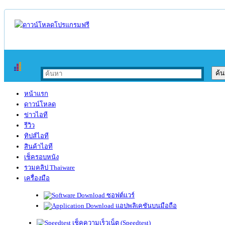
หน้าแรก
ดาวน์โหลด
ข่าวไอที
รีวิว
ทิปส์ไอที
สินค้าไอที
เช็ครอบหนัง
รวมคลิป Thaiware
เครื่องมือ
ซอฟต์แวร์
แอปพลิเคชันบนมือถือ
เช็คความเร็วเน็ต (Speedtest)