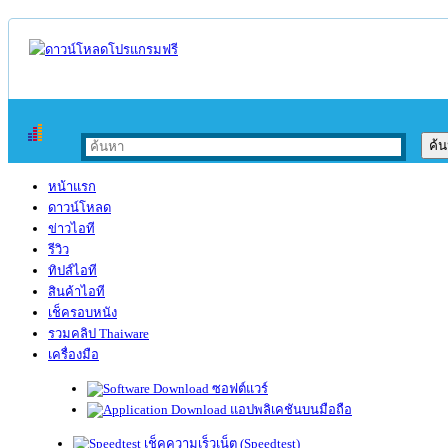
หน้าแรก
ดาวน์โหลด
ข่าวไอที
รีวิว
ทิปส์ไอที
สินค้าไอที
เช็ครอบหนัง
รวมคลิป Thaiware
เครื่องมือ
ซอฟต์แวร์
แอปพลิเคชันบนมือถือ
เช็คความเร็วเน็ต (Speedtest)