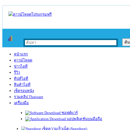
หน้าแรก
ดาวน์โหลด
ข่าวไอที
รีวิว
ทิปส์ไอที
สินค้าไอที
เช็ครอบหนัง
รวมคลิป Thaiware
เครื่องมือ
ซอฟต์แวร์
แอปพลิเคชันบนมือถือ
เช็คความเร็วเน็ต (Speedtest)