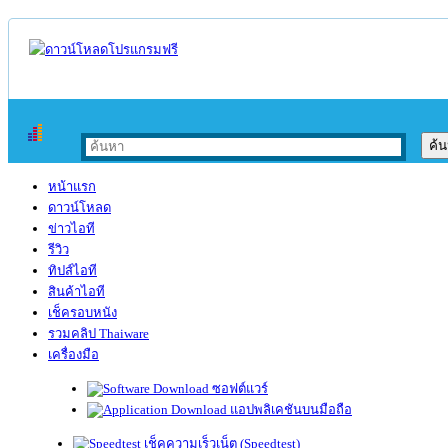
หน้าแรก
ดาวน์โหลด
ข่าวไอที
รีวิว
ทิปส์ไอที
สินค้าไอที
เช็ครอบหนัง
รวมคลิป Thaiware
เครื่องมือ
ซอฟต์แวร์
แอปพลิเคชันบนมือถือ
เช็คความเร็วเน็ต (Speedtest)