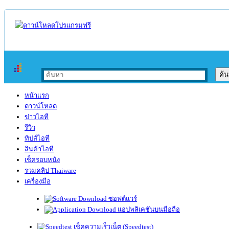
หน้าแรก
ดาวน์โหลด
ข่าวไอที
รีวิว
ทิปส์ไอที
สินค้าไอที
เช็ครอบหนัง
รวมคลิป Thaiware
เครื่องมือ
ซอฟต์แวร์
แอปพลิเคชันบนมือถือ
เช็คความเร็วเน็ต (Speedtest)