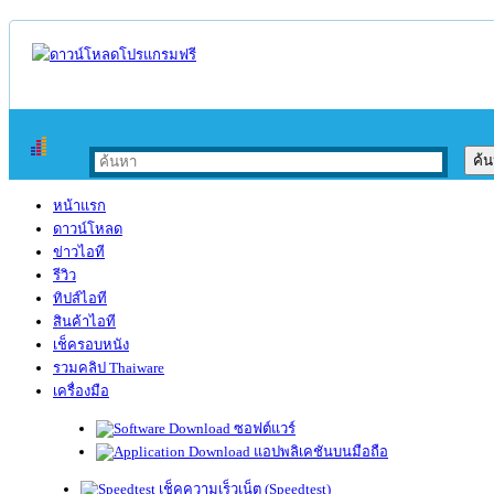
หน้าแรก
ดาวน์โหลด
ข่าวไอที
รีวิว
ทิปส์ไอที
สินค้าไอที
เช็ครอบหนัง
รวมคลิป Thaiware
เครื่องมือ
ซอฟต์แวร์
แอปพลิเคชันบนมือถือ
เช็คความเร็วเน็ต (Speedtest)