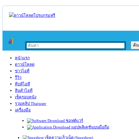
หน้าแรก
ดาวน์โหลด
ข่าวไอที
รีวิว
ทิปส์ไอที
สินค้าไอที
เช็ครอบหนัง
รวมคลิป Thaiware
เครื่องมือ
ซอฟต์แวร์
แอปพลิเคชันบนมือถือ
เช็คความเร็วเน็ต (Speedtest)