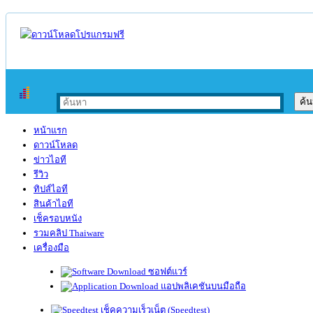
หน้าแรก
ดาวน์โหลด
ข่าวไอที
รีวิว
ทิปส์ไอที
สินค้าไอที
เช็ครอบหนัง
รวมคลิป Thaiware
เครื่องมือ
ซอฟต์แวร์
แอปพลิเคชันบนมือถือ
เช็คความเร็วเน็ต (Speedtest)