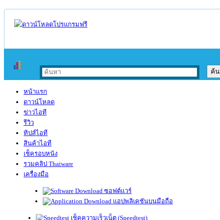
หน้าแรก
ดาวน์โหลด
ข่าวไอที
รีวิว
ทิปส์ไอที
สินค้าไอที
เช็ครอบหนัง
รวมคลิป Thaiware
เครื่องมือ
ซอฟต์แวร์
แอปพลิเคชันบนมือถือ
เช็คความเร็วเน็ต (Speedtest)