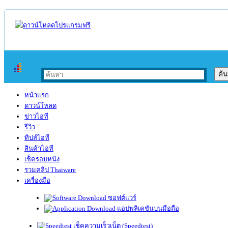
หน้าแรก
ดาวน์โหลด
ข่าวไอที
รีวิว
ทิปส์ไอที
สินค้าไอที
เช็ครอบหนัง
รวมคลิป Thaiware
เครื่องมือ
ซอฟต์แวร์
แอปพลิเคชันบนมือถือ
เช็คความเร็วเน็ต (Speedtest)