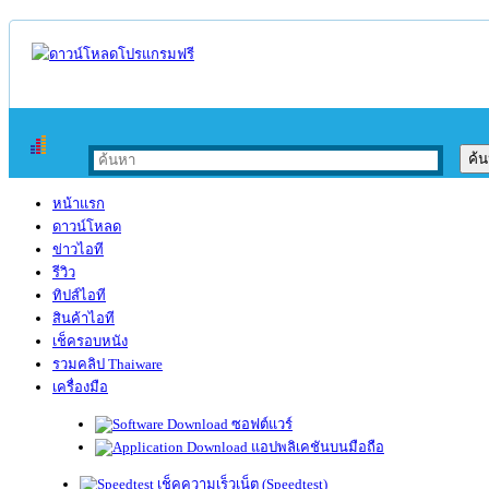
หน้าแรก
ดาวน์โหลด
ข่าวไอที
รีวิว
ทิปส์ไอที
สินค้าไอที
เช็ครอบหนัง
รวมคลิป Thaiware
เครื่องมือ
ซอฟต์แวร์
แอปพลิเคชันบนมือถือ
เช็คความเร็วเน็ต (Speedtest)