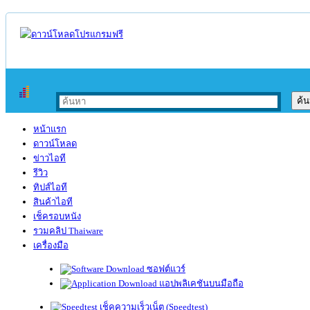
หน้าแรก
ดาวน์โหลด
ข่าวไอที
รีวิว
ทิปส์ไอที
สินค้าไอที
เช็ครอบหนัง
รวมคลิป Thaiware
เครื่องมือ
ซอฟต์แวร์
แอปพลิเคชันบนมือถือ
เช็คความเร็วเน็ต (Speedtest)