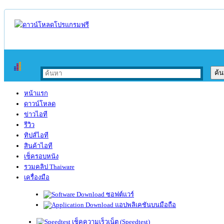
หน้าแรก
ดาวน์โหลด
ข่าวไอที
รีวิว
ทิปส์ไอที
สินค้าไอที
เช็ครอบหนัง
รวมคลิป Thaiware
เครื่องมือ
ซอฟต์แวร์
แอปพลิเคชันบนมือถือ
เช็คความเร็วเน็ต (Speedtest)