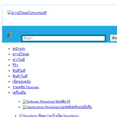
หน้าแรก
ดาวน์โหลด
ข่าวไอที
รีวิว
ทิปส์ไอที
สินค้าไอที
เช็ครอบหนัง
รวมคลิป Thaiware
เครื่องมือ
ซอฟต์แวร์
แอปพลิเคชันบนมือถือ
เช็คความเร็วเน็ต (Speedtest)