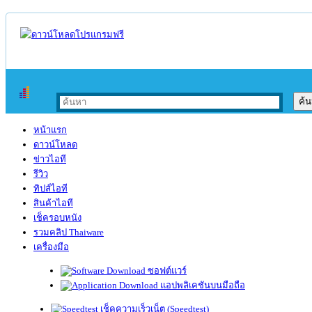
หน้าแรก
ดาวน์โหลด
ข่าวไอที
รีวิว
ทิปส์ไอที
สินค้าไอที
เช็ครอบหนัง
รวมคลิป Thaiware
เครื่องมือ
ซอฟต์แวร์
แอปพลิเคชันบนมือถือ
เช็คความเร็วเน็ต (Speedtest)