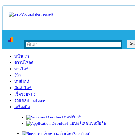
หน้าแรก
ดาวน์โหลด
ข่าวไอที
รีวิว
ทิปส์ไอที
สินค้าไอที
เช็ครอบหนัง
รวมคลิป Thaiware
เครื่องมือ
ซอฟต์แวร์
แอปพลิเคชันบนมือถือ
เช็คความเร็วเน็ต (Speedtest)