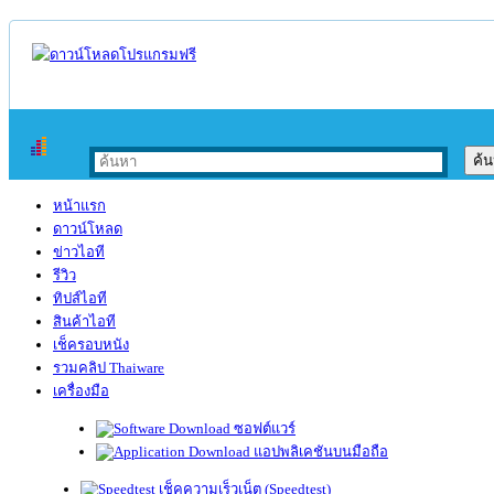
หน้าแรก
ดาวน์โหลด
ข่าวไอที
รีวิว
ทิปส์ไอที
สินค้าไอที
เช็ครอบหนัง
รวมคลิป Thaiware
เครื่องมือ
ซอฟต์แวร์
แอปพลิเคชันบนมือถือ
เช็คความเร็วเน็ต (Speedtest)