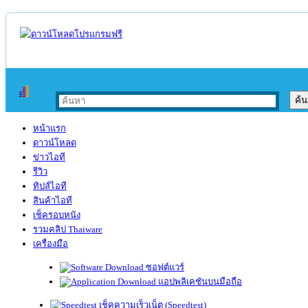
หน้าแรก
ดาวน์โหลด
ข่าวไอที
รีวิว
ทิปส์ไอที
สินค้าไอที
เช็ครอบหนัง
รวมคลิป Thaiware
เครื่องมือ
ซอฟต์แวร์
แอปพลิเคชันบนมือถือ
เช็คความเร็วเน็ต (Speedtest)