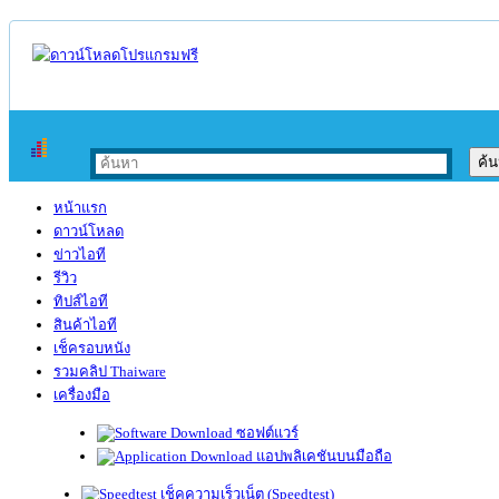
หน้าแรก
ดาวน์โหลด
ข่าวไอที
รีวิว
ทิปส์ไอที
สินค้าไอที
เช็ครอบหนัง
รวมคลิป Thaiware
เครื่องมือ
ซอฟต์แวร์
แอปพลิเคชันบนมือถือ
เช็คความเร็วเน็ต (Speedtest)