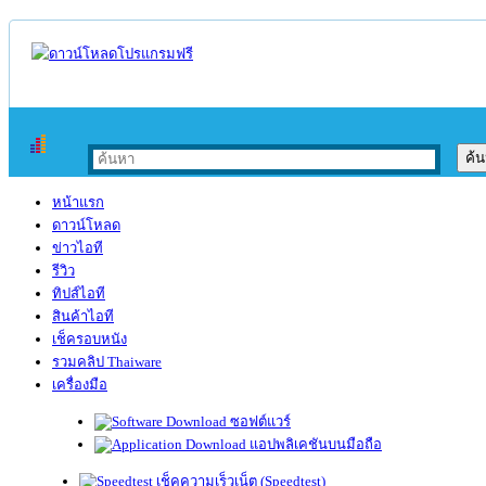
หน้าแรก
ดาวน์โหลด
ข่าวไอที
รีวิว
ทิปส์ไอที
สินค้าไอที
เช็ครอบหนัง
รวมคลิป Thaiware
เครื่องมือ
ซอฟต์แวร์
แอปพลิเคชันบนมือถือ
เช็คความเร็วเน็ต (Speedtest)