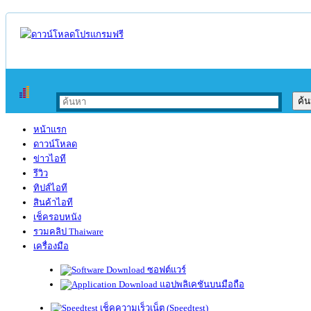
หน้าแรก
ดาวน์โหลด
ข่าวไอที
รีวิว
ทิปส์ไอที
สินค้าไอที
เช็ครอบหนัง
รวมคลิป Thaiware
เครื่องมือ
ซอฟต์แวร์
แอปพลิเคชันบนมือถือ
เช็คความเร็วเน็ต (Speedtest)