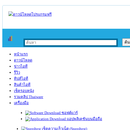
หน้าแรก
ดาวน์โหลด
ข่าวไอที
รีวิว
ทิปส์ไอที
สินค้าไอที
เช็ครอบหนัง
รวมคลิป Thaiware
เครื่องมือ
ซอฟต์แวร์
แอปพลิเคชันบนมือถือ
เช็คความเร็วเน็ต (Speedtest)