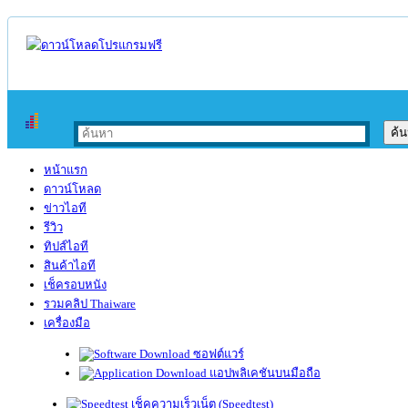
หน้าแรก
ดาวน์โหลด
ข่าวไอที
รีวิว
ทิปส์ไอที
สินค้าไอที
เช็ครอบหนัง
รวมคลิป Thaiware
เครื่องมือ
ซอฟต์แวร์
แอปพลิเคชันบนมือถือ
เช็คความเร็วเน็ต (Speedtest)