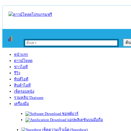
หน้าแรก
ดาวน์โหลด
ข่าวไอที
รีวิว
ทิปส์ไอที
สินค้าไอที
เช็ครอบหนัง
รวมคลิป Thaiware
เครื่องมือ
ซอฟต์แวร์
แอปพลิเคชันบนมือถือ
เช็คความเร็วเน็ต (Speedtest)