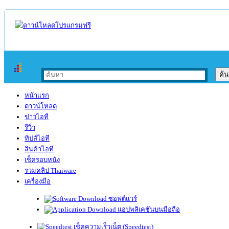
หน้าแรก
ดาวน์โหลด
ข่าวไอที
รีวิว
ทิปส์ไอที
สินค้าไอที
เช็ครอบหนัง
รวมคลิป Thaiware
เครื่องมือ
ซอฟต์แวร์
แอปพลิเคชันบนมือถือ
เช็คความเร็วเน็ต (Speedtest)