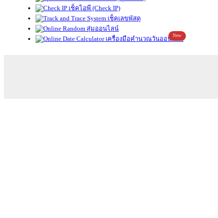
เช็คไอพี (Check IP)
เช็คเลขพัสดุ
สุ่มออนไลน์
New
เครื่องมือคำนวณวันออนไลน์