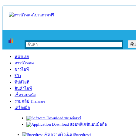
หน้าแรก
ดาวน์โหลด
ข่าวไอที
รีวิว
ทิปส์ไอที
สินค้าไอที
เช็ครอบหนัง
รวมคลิป Thaiware
เครื่องมือ
ซอฟต์แวร์
แอปพลิเคชันบนมือถือ
เช็คความเร็วเน็ต (Speedtest)