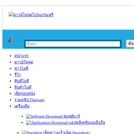
หน้าแรก
ดาวน์โหลด
ข่าวไอที
รีวิว
ทิปส์ไอที
สินค้าไอที
เช็ครอบหนัง
รวมคลิป Thaiware
เครื่องมือ
ซอฟต์แวร์
แอปพลิเคชันบนมือถือ
เช็คความเร็วเน็ต (Speedtest)