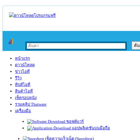
หน้าแรก
ดาวน์โหลด
ข่าวไอที
รีวิว
ทิปส์ไอที
สินค้าไอที
เช็ครอบหนัง
รวมคลิป Thaiware
เครื่องมือ
ซอฟต์แวร์
แอปพลิเคชันบนมือถือ
เช็คความเร็วเน็ต (Speedtest)