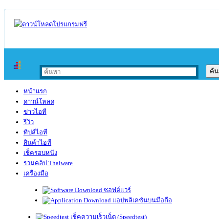
หน้าแรก
ดาวน์โหลด
ข่าวไอที
รีวิว
ทิปส์ไอที
สินค้าไอที
เช็ครอบหนัง
รวมคลิป Thaiware
เครื่องมือ
ซอฟต์แวร์
แอปพลิเคชันบนมือถือ
เช็คความเร็วเน็ต (Speedtest)