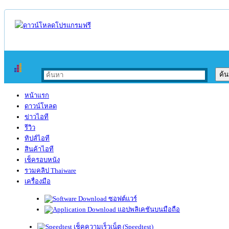
หน้าแรก
ดาวน์โหลด
ข่าวไอที
รีวิว
ทิปส์ไอที
สินค้าไอที
เช็ครอบหนัง
รวมคลิป Thaiware
เครื่องมือ
ซอฟต์แวร์
แอปพลิเคชันบนมือถือ
เช็คความเร็วเน็ต (Speedtest)