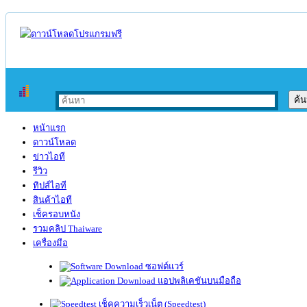
หน้าแรก
ดาวน์โหลด
ข่าวไอที
รีวิว
ทิปส์ไอที
สินค้าไอที
เช็ครอบหนัง
รวมคลิป Thaiware
เครื่องมือ
ซอฟต์แวร์
แอปพลิเคชันบนมือถือ
เช็คความเร็วเน็ต (Speedtest)