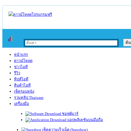
หน้าแรก
ดาวน์โหลด
ข่าวไอที
รีวิว
ทิปส์ไอที
สินค้าไอที
เช็ครอบหนัง
รวมคลิป Thaiware
เครื่องมือ
ซอฟต์แวร์
แอปพลิเคชันบนมือถือ
เช็คความเร็วเน็ต (Speedtest)