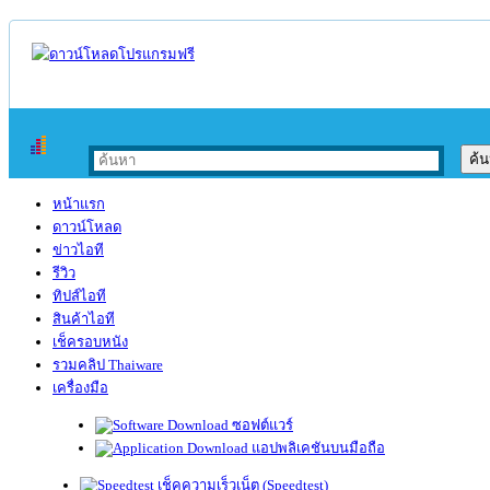
หน้าแรก
ดาวน์โหลด
ข่าวไอที
รีวิว
ทิปส์ไอที
สินค้าไอที
เช็ครอบหนัง
รวมคลิป Thaiware
เครื่องมือ
ซอฟต์แวร์
แอปพลิเคชันบนมือถือ
เช็คความเร็วเน็ต (Speedtest)