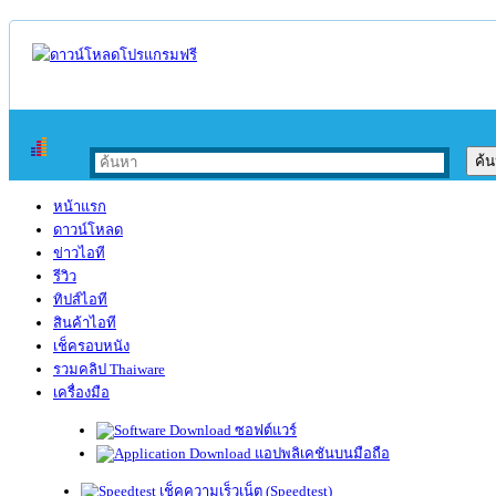
หน้าแรก
ดาวน์โหลด
ข่าวไอที
รีวิว
ทิปส์ไอที
สินค้าไอที
เช็ครอบหนัง
รวมคลิป Thaiware
เครื่องมือ
ซอฟต์แวร์
แอปพลิเคชันบนมือถือ
เช็คความเร็วเน็ต (Speedtest)