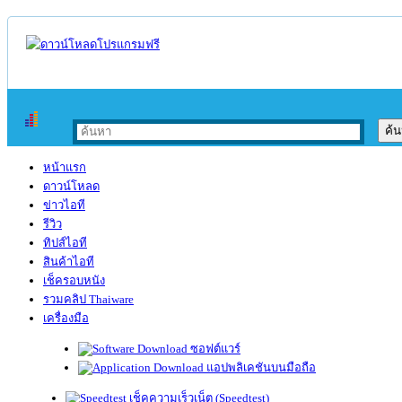
หน้าแรก
ดาวน์โหลด
ข่าวไอที
รีวิว
ทิปส์ไอที
สินค้าไอที
เช็ครอบหนัง
รวมคลิป Thaiware
เครื่องมือ
ซอฟต์แวร์
แอปพลิเคชันบนมือถือ
เช็คความเร็วเน็ต (Speedtest)