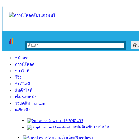
หน้าแรก
ดาวน์โหลด
ข่าวไอที
รีวิว
ทิปส์ไอที
สินค้าไอที
เช็ครอบหนัง
รวมคลิป Thaiware
เครื่องมือ
ซอฟต์แวร์
แอปพลิเคชันบนมือถือ
เช็คความเร็วเน็ต (Speedtest)