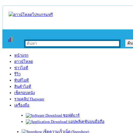
หน้าแรก
ดาวน์โหลด
ข่าวไอที
รีวิว
ทิปส์ไอที
สินค้าไอที
เช็ครอบหนัง
รวมคลิป Thaiware
เครื่องมือ
ซอฟต์แวร์
แอปพลิเคชันบนมือถือ
เช็คความเร็วเน็ต (Speedtest)