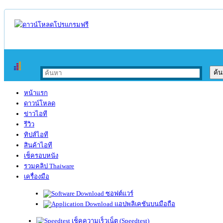
หน้าแรก
ดาวน์โหลด
ข่าวไอที
รีวิว
ทิปส์ไอที
สินค้าไอที
เช็ครอบหนัง
รวมคลิป Thaiware
เครื่องมือ
ซอฟต์แวร์
แอปพลิเคชันบนมือถือ
เช็คความเร็วเน็ต (Speedtest)