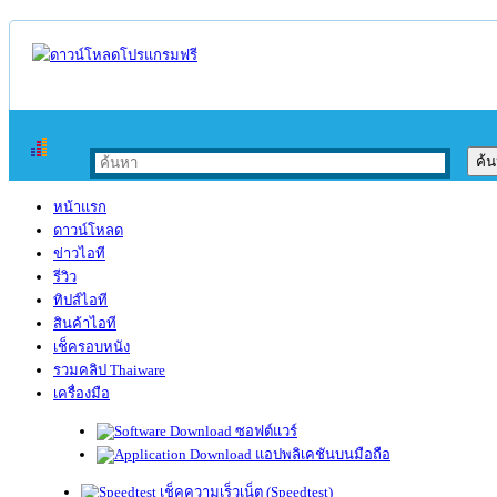
หน้าแรก
ดาวน์โหลด
ข่าวไอที
รีวิว
ทิปส์ไอที
สินค้าไอที
เช็ครอบหนัง
รวมคลิป Thaiware
เครื่องมือ
ซอฟต์แวร์
แอปพลิเคชันบนมือถือ
เช็คความเร็วเน็ต (Speedtest)